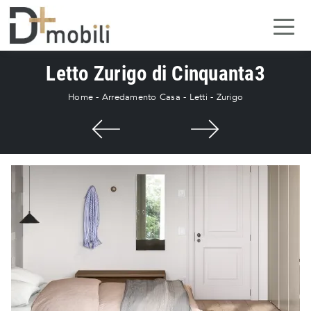
Letto Zurigo di Cinquanta3
Home
-
Arredamento Casa
-
Letti
-
Zurigo