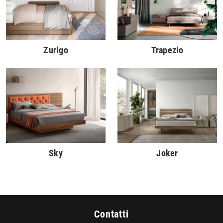
Zurigo
Trapezio
Sky
Joker
Contatti