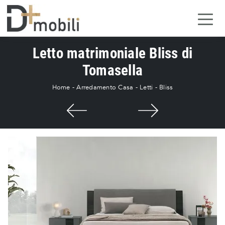
Letto matrimoniale Bliss di
Tomasella
Home
-
Arredamento Casa
-
Letti
-
Bliss