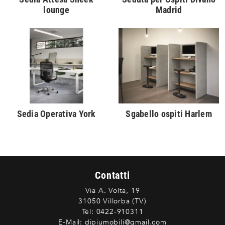
lounge
Madrid
Sedia Operativa York
Sgabello ospiti Harlem
Contatti
Via A. Volta, 19
31050 Villorba (TV)
Tel:
0422-910311
E-Mail:
dipiumobili@gmail.com