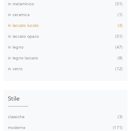
in melaminico
51
in ceramica
1
in laccato lucido
4
in laccato opaco
51
in legno
47
in legno laccato
8
in vetro
12
Stile
classiche
3
moderne
171