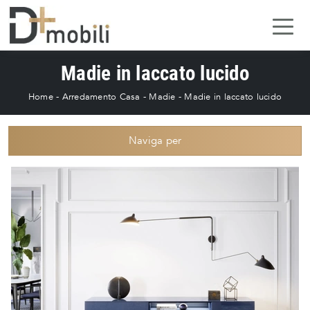
Madie in laccato lucido
Home
-
Arredamento Casa
-
Madie
-
Madie in laccato lucido
Naviga per