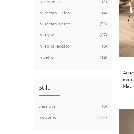
in ceramica
1
in laccato lucido
4
in laccato opaco
51
in legno
47
in legno laccato
8
in vetro
12
Arred
madia
Madie
Stile
classiche
3
moderne
171