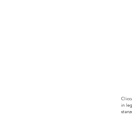
Clicc
in le
stan