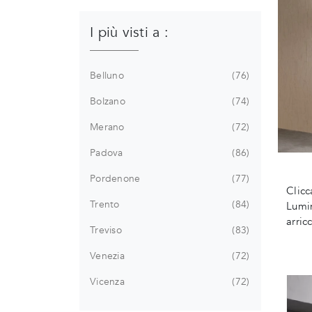
I più visti a :
Belluno
76
Bolzano
74
Merano
72
Padova
86
Pordenone
77
Clicc
Trento
84
Lumin
arric
Treviso
83
Venezia
72
Vicenza
72