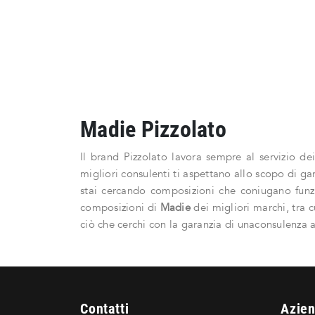
Madie Pizzolato
Il brand Pizzolato lavora sempre al servizio de
migliori consulenti ti aspettano allo scopo di ga
stai cercando composizioni che coniugano funzi
composizioni di
Madie
dei migliori marchi, tra c
ciò che cerchi con la garanzia di unaconsulenza at
Contatti
Azie