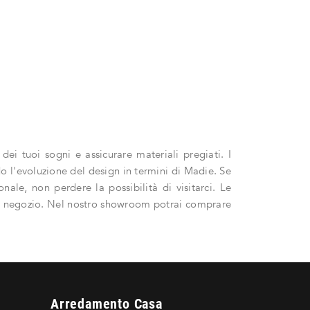
ei tuoi sogni e assicurare materiali pregiati. I
do l'evoluzione del design in termini di Madie. Se
le, non perdere la possibilità di visitarci. Le
in negozio. Nel nostro showroom potrai comprare
Arredamento Casa