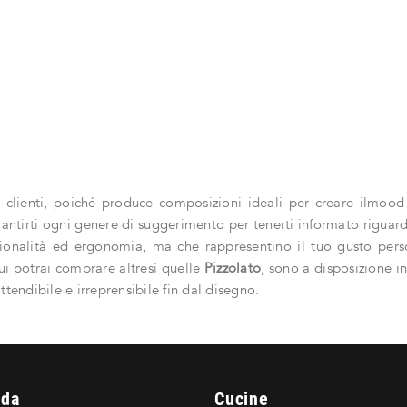
i clienti, poiché produce composizioni ideali per creare ilmood d
rantirti ogni genere di suggerimento per tenerti informato riguar
onalità ed ergonomia, ma che rappresentino il tuo gusto persona
ui potrai comprare altresì quelle
Pizzolato
, sono a disposizione 
tendibile e irreprensibile fin dal disegno.
nda
Cucine