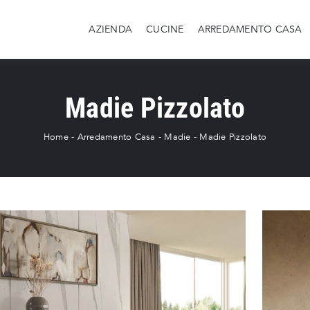
AZIENDA
CUCINE
ARREDAMENTO CASA
Madie Pizzolato
Home
-
Arredamento Casa
-
Madie
-
Madie Pizzolato