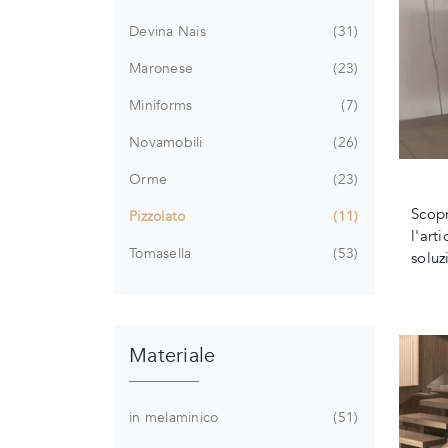
Devina Nais
31
Maronese
23
Miniforms
7
Novamobili
26
Orme
23
Scopr
Pizzolato
11
l'art
Tomasella
53
soluz
Materiale
in melaminico
51