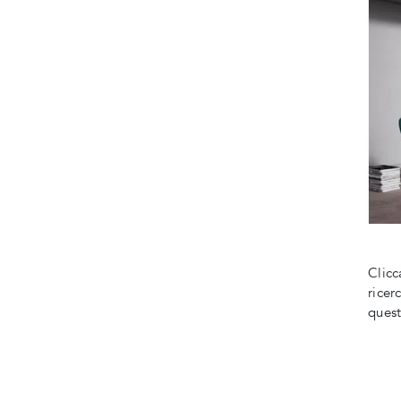
Clicc
ricer
quest