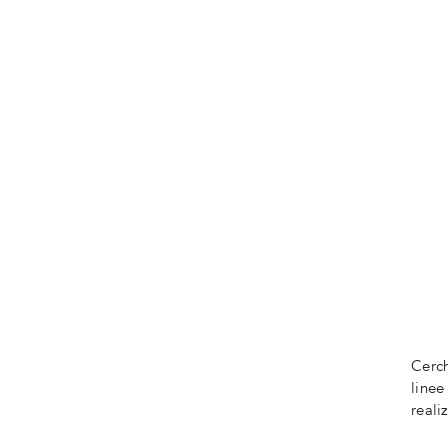
Cerch
linee
reali