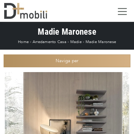
Madie Maronese
Home
-
Arredamento Casa
-
Madie
-
Madie Maronese
Naviga per