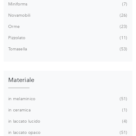
Miniforms
7
Novamobili
26
Orme
23
Pizzolato
11
Tomasella
53
Materiale
in melaminico
51
in ceramica
1
in laccato lucido
4
in laccato opaco
51