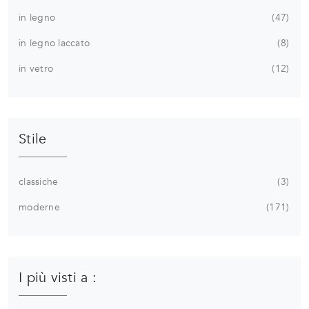
in legno
47
in legno laccato
8
in vetro
12
Stile
classiche
3
moderne
171
I più visti a :