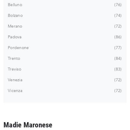
Belluno
76
Bolzano
74
Merano
72
Padova
86
Pordenone
77
Trento
84
Treviso
83
Venezia
72
Vicenza
72
Madie Maronese