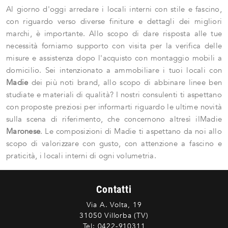
Al giorno d'oggi arredare i locali interni con stile e fascino,
con riguardo verso diverse finiture e dettagli dei migliori
marchi, è importante. Allo scopo di dare risposta alle tue
necessità forniamo supporto con visita per la verifica delle
misure e assistenza dopo l'acquisto con montaggio mobili a
domicilio. Sei intenzionato a ammobiliare i tuoi locali con
Madie
dei più noti brand, allo scopo di abbinare linee ben
studiate e materiali di qualità? I nostri consulenti ti aspettano
con proposte preziosi per informarti riguardo le ultime novità
sulla scena di riferimento, che concernono altresì ilMadie
Maronese
. Le composizioni di Madie ti aspettano da noi allo
scopo di valorizzare con gusto, con attenzione a fascino e
praticità, i locali interni di ogni volumetria.
Contatti
Via A. Volta, 19
31050 Villorba (TV)
Tel:
0422-910311