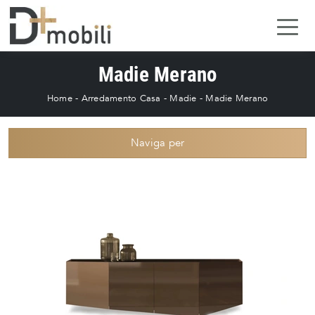
Madie Merano
Home
-
Arredamento Casa
-
Madie
-
Madie Merano
Naviga per