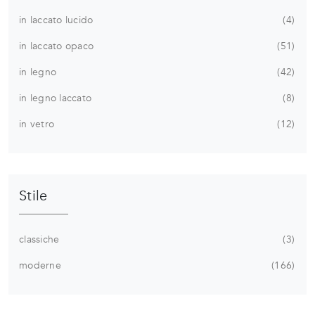
in laccato lucido
4
in laccato opaco
51
in legno
42
in legno laccato
8
in vetro
12
Stile
classiche
3
moderne
166