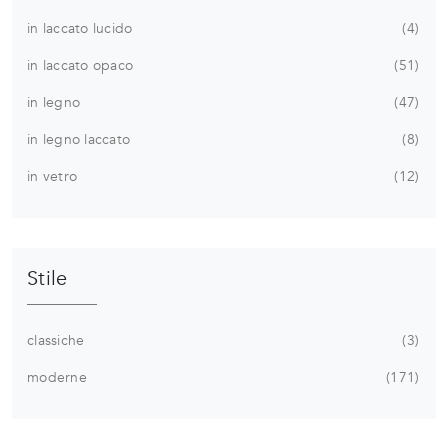
in laccato lucido
4
in laccato opaco
51
in legno
47
in legno laccato
8
in vetro
12
Stile
classiche
3
moderne
171