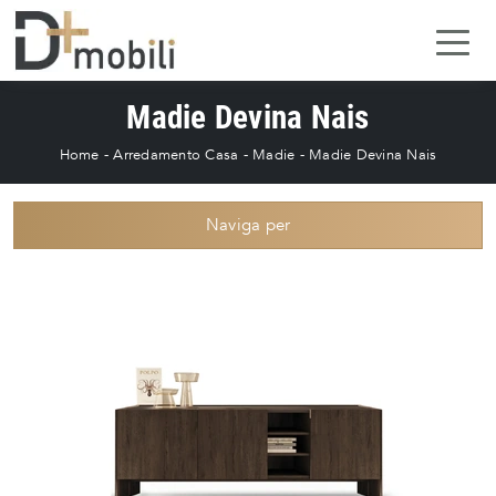
Madie Devina Nais
Home
-
Arredamento Casa
-
Madie
-
Madie Devina Nais
Naviga per