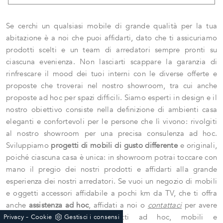
Se cerchi un qualsiasi mobile di grande qualità per la tua
abitazione è a noi che puoi affidarti, dato che ti assicuriamo
prodotti scelti e un team di arredatori sempre pronti su
ciascuna evenienza. Non lasciarti scappare la garanzia di
rinfrescare il mood dei tuoi interni con le diverse offerte e
proposte che troverai nel nostro showroom, tra cui anche
proposte ad hoc per spazi difficili. Siamo esperti in design e il
nostro obiettivo consiste nella definizione di ambienti casa
eleganti e confortevoli per le persone che lì vivono: rivolgiti
al nostro showroom per una precisa consulenza ad hoc.
Sviluppiamo
progetti di mobili di gusto differente
e originali,
poiché ciascuna casa è unica: in showroom potrai toccare con
mano il pregio dei nostri prodotti e affidarti alla grande
esperienza dei nostri arredatori. Se vuoi un negozio di mobili
e oggetti accessori affidabile a pochi km da TV, che ti offra
anche
assistenza ad hoc
, affidati a noi o
contattaci
per avere
-
maggiori informazioni. Progetti ad hoc, mobili e
Privacy
Cookie
Gestisci i consensi