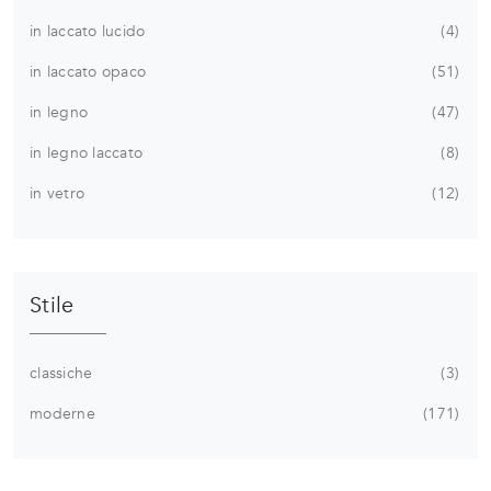
in laccato lucido
4
in laccato opaco
51
in legno
47
in legno laccato
8
in vetro
12
Stile
classiche
3
moderne
171