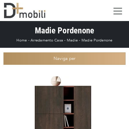
Madie Pordenone
Home
-
Arredamento Casa
-
Madie
-
Madie Pordenone
Naviga per