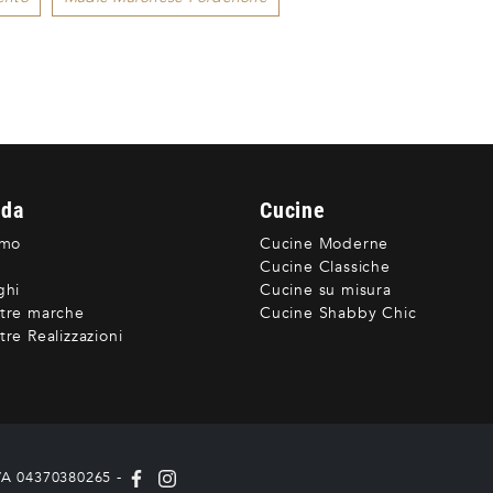
nda
Cucine
amo
Cucine Moderne
Cucine Classiche
ghi
Cucine su misura
tre marche
Cucine Shabby Chic
re Realizzazioni
IVA 04370380265 -