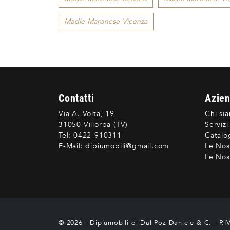
Madie Maronese Vicenza
Contatti
Azie
Via A. Volta, 19
Chi si
31050 Villorba (TV)
Servizi
Tel:
0422-910311
Catalo
E-Mail:
dipiumobili@gmail.com
Le Nos
Le Nost
© 2026 - Dipiumobili di Dal Poz Daniele & C. - P.