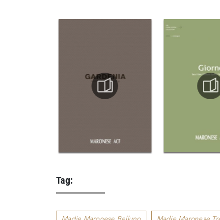
Tag:
Madie Maronese Belluno
Madie Maronese Tr