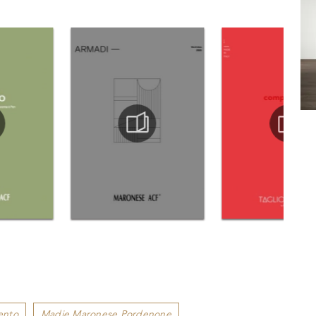
ento
Madie Maronese Pordenone