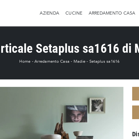
AZIENDA
CUCINE
ARREDAMENTO CASA
rticale Setaplus sa1616 di
Home
-
Arredamento Casa
-
Madie
-
Setaplus sa1616
Di