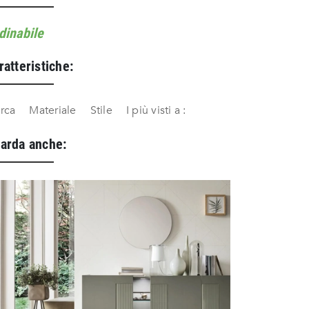
dinabile
ratteristiche:
rca
Materiale
Stile
I più visti a :
arda anche: