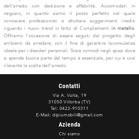
dell'arredo con dedizione e affabilità. Accomodati in
negozio, in quanto siamo il posto perfetto nel quale
conoscere professionisti e sfruttare suggerimenti inediti
riguardo i nuovi trend in fatto di Complementi
in metallo
.
Offriamo l'occasione di essere seguiti dal progetto degli
ambienti da arredare, con il fine di garantire laconsulenza
ideale per i desideri personali. Stare comodi negli spazi dove
si spende buona parte del tempo è essenziale, per cui è così
rilevante la scelta dell'arredo.
Contatti
Via A. Volta, 19
31050 Villorba (TV)
Tel:
0422-910311
E-Mail:
dipiumobili@gmail.com
Azienda
Chi siamo