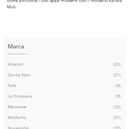
come arricchire i tuoi spazi moderni con il modello Kalista
Midi.
Marca
Altacom
23
Devina Nais
21
Felis
8
La Primavera
9
Maronese
32
Miniforms
31
Novamobili
37