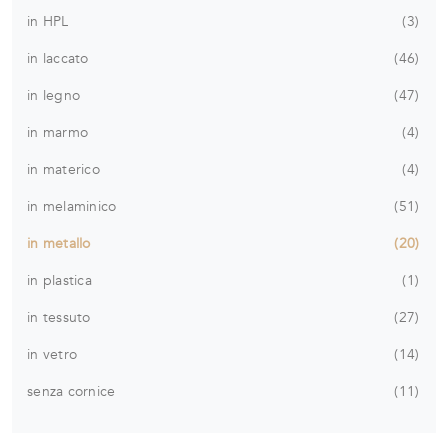
in HPL
3
in laccato
46
in legno
47
in marmo
4
in materico
4
in melaminico
51
in metallo
20
in plastica
1
in tessuto
27
in vetro
14
senza cornice
11