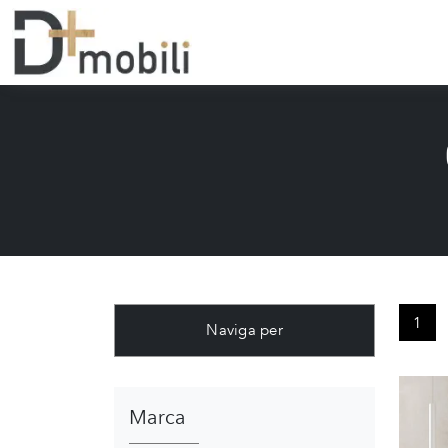
1
Naviga per
Marca