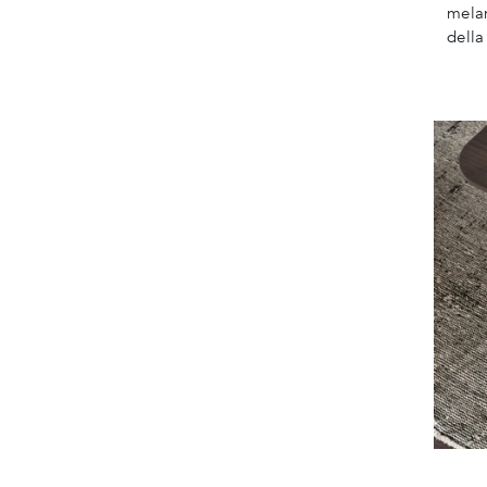
melam
dell