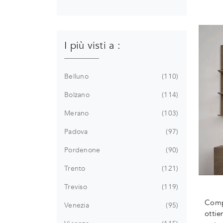
I più visti a :
Belluno
110
Bolzano
114
Merano
103
Padova
97
Pordenone
90
Trento
121
Treviso
119
Comp
Venezia
95
ottie