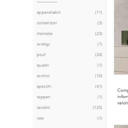
appendiabiti
11
contenitori
3
mensole
23
orologi
1
pouf
24
quadri
1
scrittoi
10
specchi
41
Compl
infor
tappeti
1
valori
tavolini
125
vasi
1