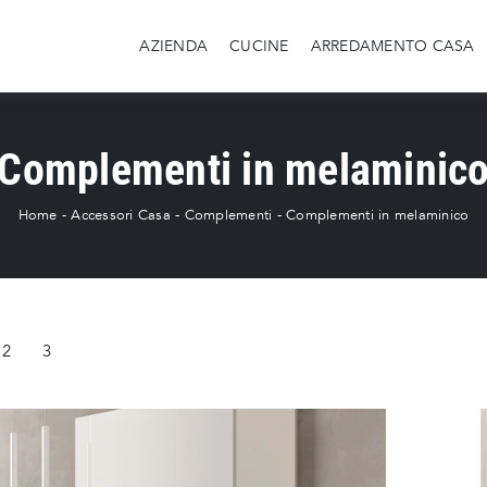
AZIENDA
CUCINE
ARREDAMENTO CASA
Complementi in melaminic
Home
-
Accessori Casa
-
Complementi
-
Complementi in melaminico
2
3