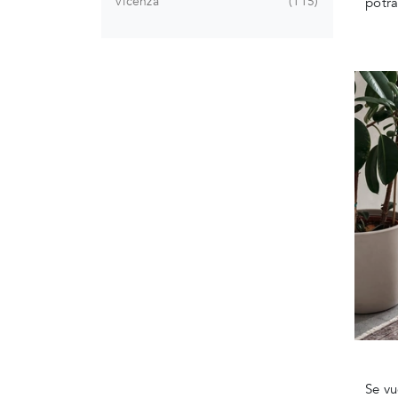
Vicenza
115
potra
Se vu