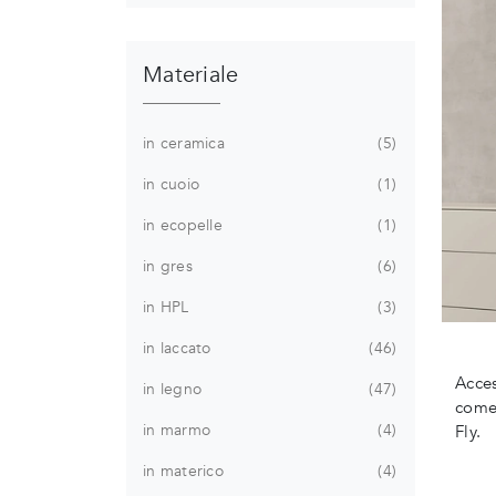
Materiale
in ceramica
5
in cuoio
1
in ecopelle
1
in gres
6
in HPL
3
in laccato
46
Acces
in legno
47
come 
in marmo
4
Fly.
in materico
4