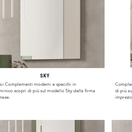
SKY
oi Complementi moderni e specchi in
Complem
inico scopri di più sul modello Sky della firma
di più s
nese.
imprezios