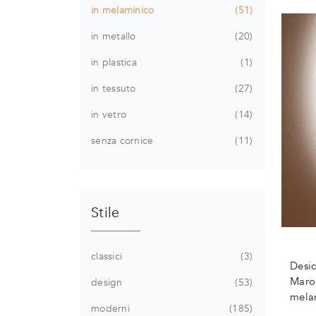
in melaminico
51
in metallo
20
in plastica
1
in tessuto
27
in vetro
14
senza cornice
11
Stile
classici
3
Desid
Maron
design
53
mela
moderni
185