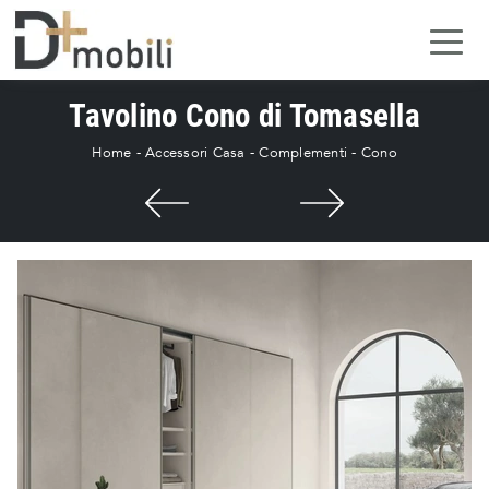
Tavolino Cono di Tomasella
Home
-
Accessori Casa
-
Complementi
-
Cono