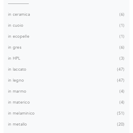
in ceramica
6
in cuoio
1
in ecopelle
1
in gres
6
in HPL
3
in laccato
47
in legno
47
in marmo
4
in materico
4
in melaminico
51
in metallo
20