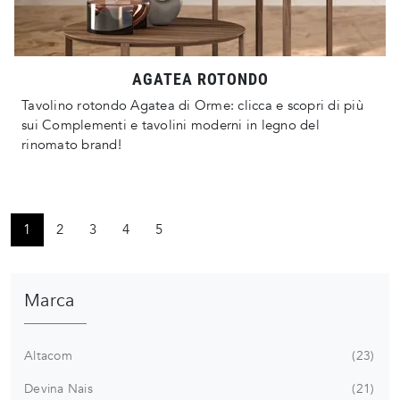
AGATEA ROTONDO
Tavolino rotondo Agatea di Orme: clicca e scopri di più
sui Complementi e tavolini moderni in legno del
rinomato brand!
1
2
3
4
5
Marca
Altacom
23
Devina Nais
21