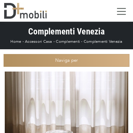
Complementi Venezia
Home
-
Accessori Casa
-
Complementi
-
Complementi Venezia
Naviga per