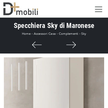
Specchiera Sky di Maronese
Home
-
Accessori Casa
-
Complementi
-
Sky