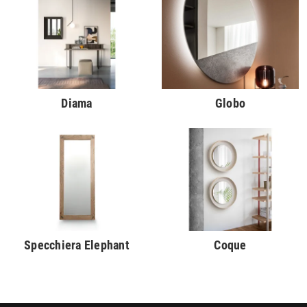
Diama
Globo
Specchiera Elephant
Coque