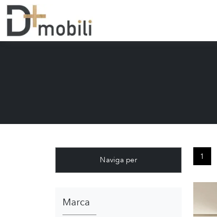
1
Naviga per
Marca