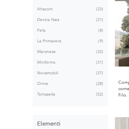
Altacom
23
Devina Nais
21
Felis
8
La Primavera
9
Maronese
32
Miniforms
31
Novamobili
37
Compl
Orme
28
come 
Tomasella
52
Filo.
Elementi