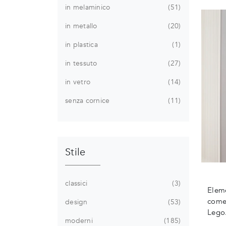
in melaminico
51
in metallo
20
in plastica
1
in tessuto
27
in vetro
14
senza cornice
11
Stile
classici
3
Eleme
come 
design
53
Lego
moderni
185