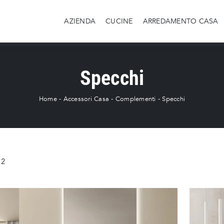
AZIENDA
CUCINE
ARREDAMENTO CASA
Specchi
Home
-
Accessori Casa
-
Complementi
-
Specchi
2