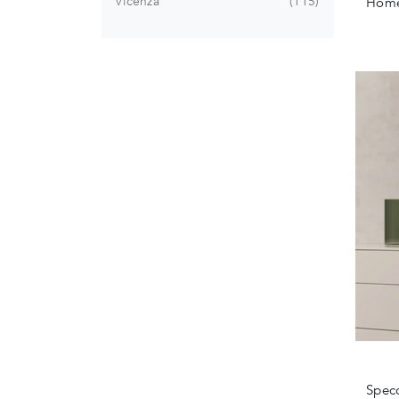
Vicenza
115
Home
Specc