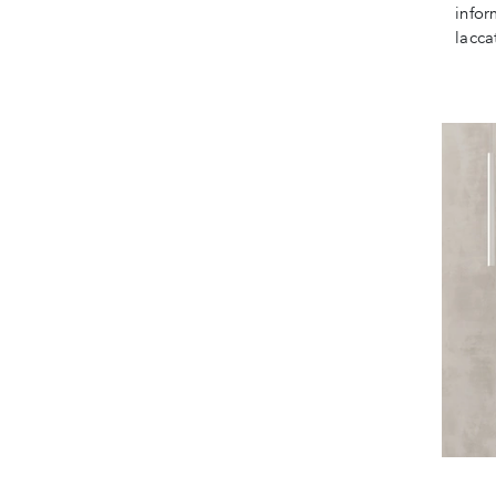
infor
lacca