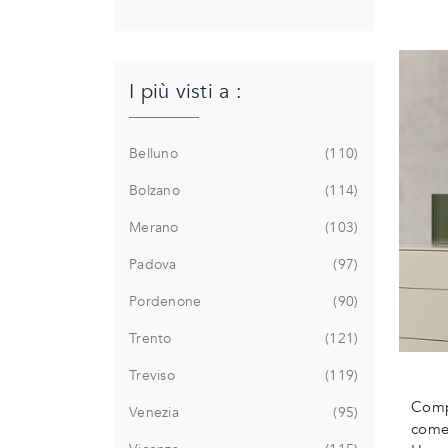
I più visti a :
Belluno
110
Bolzano
114
Merano
103
Padova
97
Pordenone
90
Trento
121
Treviso
119
Compl
Venezia
95
come 