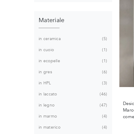
Materiale
in ceramica
5
in cuoio
1
in ecopelle
1
in gres
6
in HPL
3
in laccato
46
Desid
in legno
47
Maron
in marmo
4
come
in materico
4