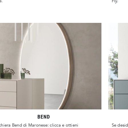
.
Fly.
BEND
hiera Bend di Maronese: clicca e ottieni
Se desi