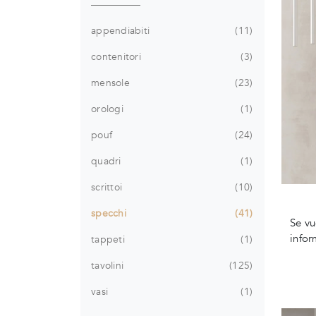
appendiabiti
11
contenitori
3
mensole
23
orologi
1
pouf
24
quadri
1
scrittoi
10
specchi
41
Se vu
infor
tappeti
1
tavolini
125
vasi
1