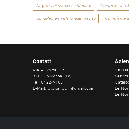
Negozio di specchi a Merano
Complementi 
Complementi Maronese Treviso
Complement
Contatti
Azie
Via A. Volta, 19
Chi si
31050 Villorba (TV)
Servizi
Tel:
0422-910311
Catalo
E-Mail:
dipiumobili@gmail.com
Le Nos
Le Nost