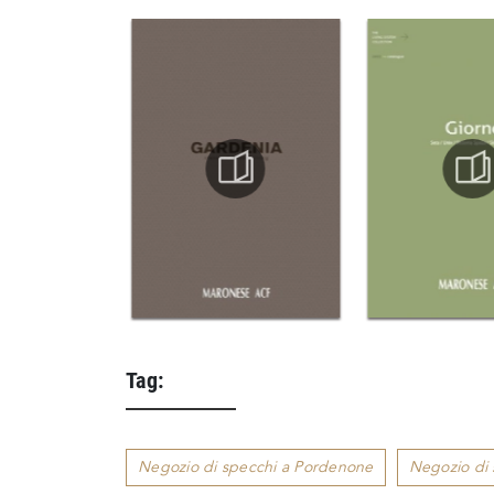
Tag:
Negozio di specchi a Pordenone
Negozio di 