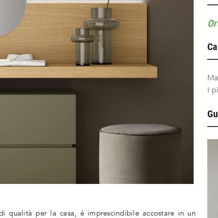
Or
Ca
Ma
I p
Gu
di qualità per la casa, è imprescindibile accostare in un