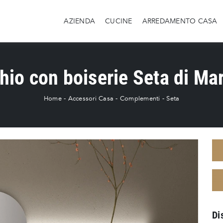
AZIENDA
CUCINE
ARREDAMENTO CASA
hio con boiserie Seta di Ma
Home
-
Accessori Casa
-
Complementi
-
Seta
Di