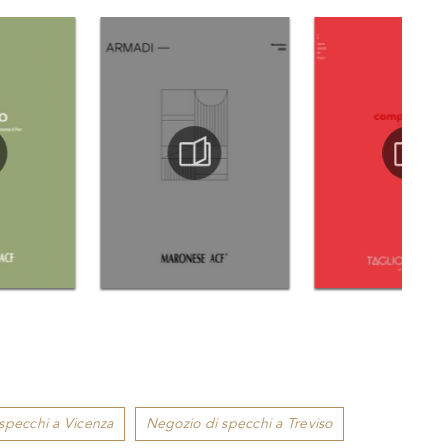
specchi a Vicenza
Negozio di specchi a Treviso