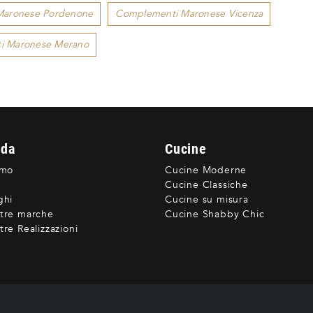
Maronese Pordenone
Complementi Maronese Vicenza
i Maronese Merano
nda
Cucine
amo
Cucine Moderne
Cucine Classiche
ghi
Cucine su misura
tre marche
Cucine Shabby Chic
re Realizzazioni