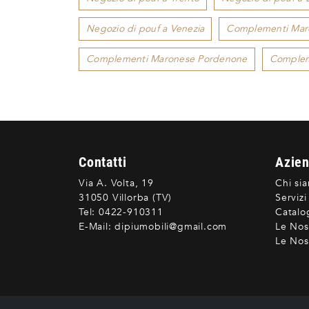
Negozio di pouf a Venezia
Complementi Mar
Complementi Maronese Pordenone
Complem
Contatti
Azie
Via A. Volta, 19
Chi si
31050 Villorba (TV)
Servizi
Tel:
0422-910311
Catalo
E-Mail:
dipiumobili@gmail.com
Le Nos
Le Nost