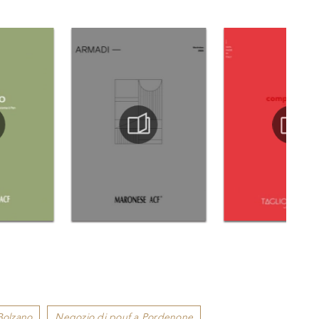
Bolzano
Negozio di pouf a Pordenone