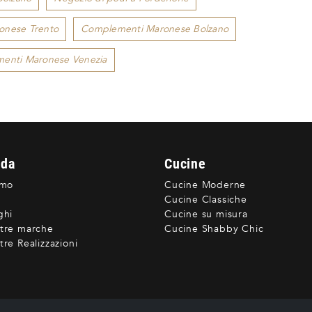
onese Trento
Complementi Maronese Bolzano
enti Maronese Venezia
nda
Cucine
amo
Cucine Moderne
Cucine Classiche
ghi
Cucine su misura
tre marche
Cucine Shabby Chic
re Realizzazioni