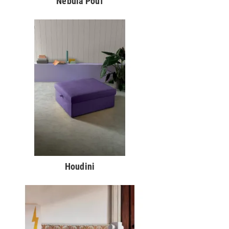
Nebula Pouf
Houdini