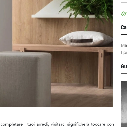
Or
Ca
Ma
I p
Gu
mpletare i tuoi arredi, visitarci significherà toccare con