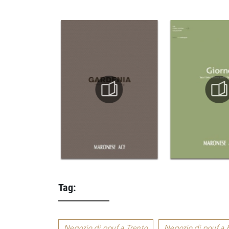
Tag:
Negozio di pouf a Trento
Negozio di pouf a 