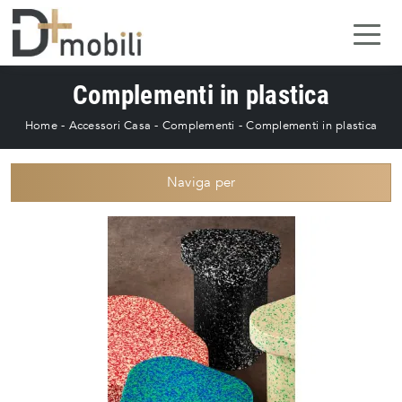
Complementi in plastica
Home
-
Accessori Casa
-
Complementi
-
Complementi in plastica
Naviga per