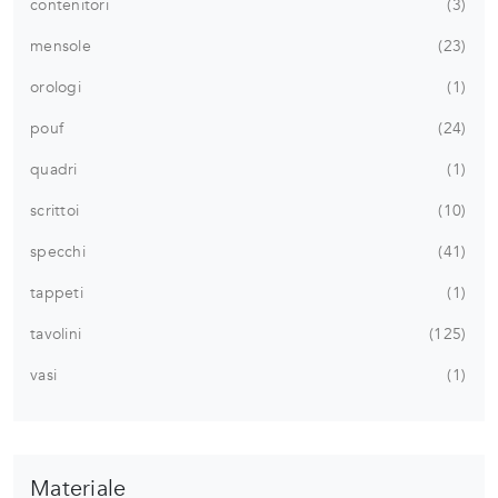
contenitori
3
mensole
23
orologi
1
pouf
24
quadri
1
scrittoi
10
specchi
41
tappeti
1
tavolini
125
vasi
1
Materiale