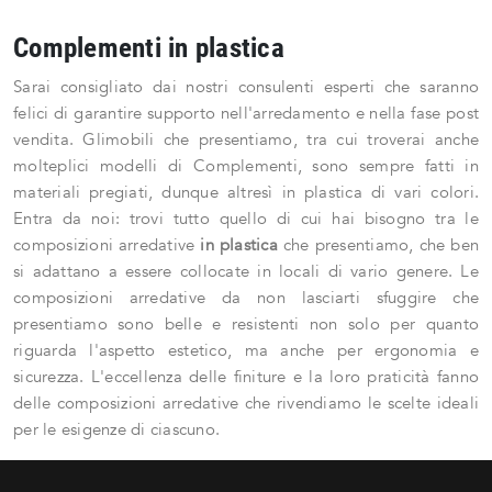
Complementi in plastica
Sarai consigliato dai nostri consulenti esperti che saranno
felici di garantire supporto nell'arredamento e nella fase post
vendita. Glimobili che presentiamo, tra cui troverai anche
molteplici modelli di Complementi, sono sempre fatti in
materiali pregiati, dunque altresì in plastica di vari colori.
Entra da noi: trovi tutto quello di cui hai bisogno tra le
composizioni arredative
in plastica
che presentiamo, che ben
si adattano a essere collocate in locali di vario genere. Le
composizioni arredative da non lasciarti sfuggire che
presentiamo sono belle e resistenti non solo per quanto
riguarda l'aspetto estetico, ma anche per ergonomia e
sicurezza. L'eccellenza delle finiture e la loro praticità fanno
delle composizioni arredative che rivendiamo le scelte ideali
per le esigenze di ciascuno.