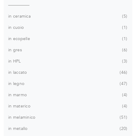
in ceramica
5
in cuoio
1
in ecopelle
1
in gres
6
in HPL
3
in laccato
46
in legno
47
in marmo
4
in materico
4
in melaminico
51
in metallo
20