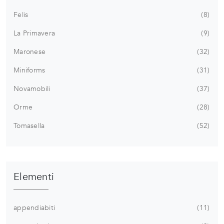
Felis
8
La Primavera
9
Maronese
32
Miniforms
31
Novamobili
37
Orme
28
Tomasella
52
Elementi
appendiabiti
11