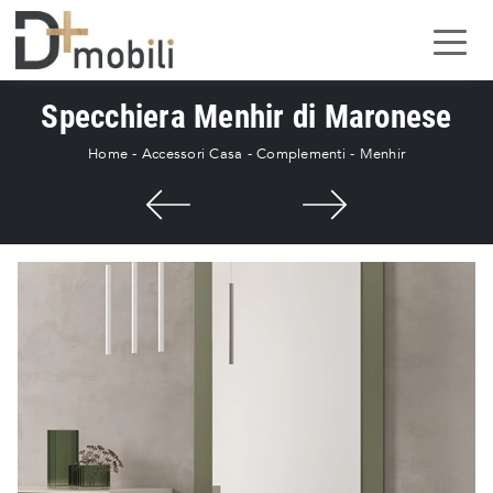
Specchiera Menhir di Maronese
Home
-
Accessori Casa
-
Complementi
-
Menhir