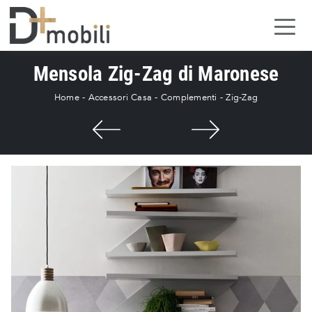
Mensola Zig-Zag di Maronese
Home
-
Accessori Casa
-
Complementi
-
Zig-Zag