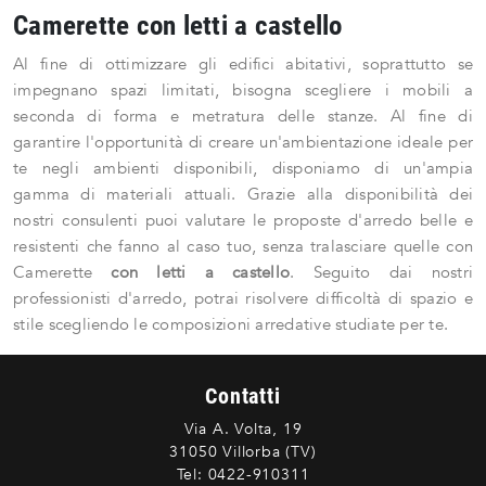
Camerette con letti a castello
Al fine di ottimizzare gli edifici abitativi, soprattutto se
impegnano spazi limitati, bisogna scegliere i mobili a
seconda di forma e metratura delle stanze. Al fine di
garantire l'opportunità di creare un'ambientazione ideale per
te negli ambienti disponibili, disponiamo di un'ampia
gamma di materiali attuali. Grazie alla disponibilità dei
nostri consulenti puoi valutare le proposte d'arredo belle e
resistenti che fanno al caso tuo, senza tralasciare quelle con
Camerette
con letti a castello
. Seguito dai nostri
professionisti d'arredo, potrai risolvere difficoltà di spazio e
stile scegliendo le composizioni arredative studiate per te.
Contatti
Via A. Volta, 19
31050 Villorba (TV)
Tel:
0422-910311