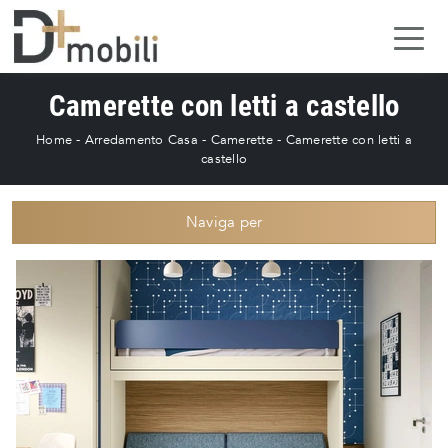
Camerette con letti a castello
Home
-
Arredamento Casa
-
Camerette
-
Camerette con letti a
castello
Naviga per