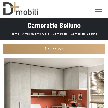
Camerette Belluno
Home
-
Arredamento Casa
-
Camerette
-
Camerette Belluno
Naviga per