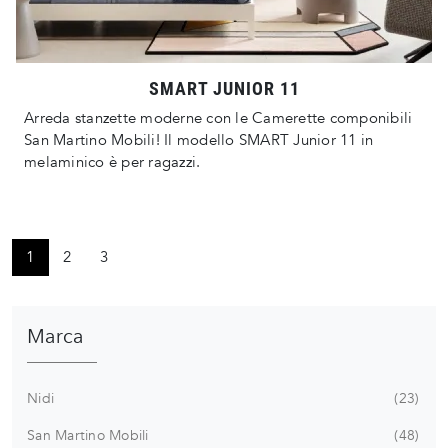
SMART JUNIOR 11
Arreda stanzette moderne con le Camerette componibili
San Martino Mobili! Il modello SMART Junior 11 in
melaminico è per ragazzi.
1
2
3
Marca
Nidi
23
San Martino Mobili
48