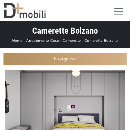
Camerette Bolzano
Home
-
Arredamento Casa
-
Camerette
-
Camerette Bolzano
Naviga per