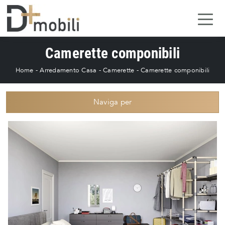
Camerette componibili
Home
-
Arredamento Casa
-
Camerette
-
Camerette componibili
Naviga per