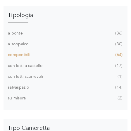
Tipologia
a ponte
36
a soppalco
30
componibili
64
con letti a castello
17
con letti scorrevoli
1
salvaspazio
14
su misura
2
Tipo Cameretta