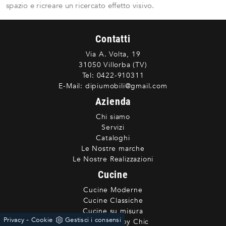
spazio e ricreare un ricercato effetto visivo.
Contatti
Via A. Volta, 19
31050 Villorba (TV)
Tel:
0422-910311
E-Mail:
dipiumobili@gmail.com
Azienda
Chi siamo
Servizi
Cataloghi
Le Nostre marche
Le Nostre Realizzazioni
Cucine
Cucine Moderne
Cucine Classiche
Cucine su misura
-
Privacy
Cookie
Gestisci i consensi
Cucine Shabby Chic