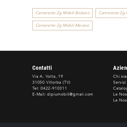
Camerette Zg Mobili Bolzano
Camerette Zg M
Camerette Zg Mobili Merano
Contatti
Azie
Via A. Volta, 19
Chi si
31050 Villorba (TV)
Servizi
Tel:
0422-910311
Catalo
E-Mail:
dipiumobili@gmail.com
Le Nos
Le Nost