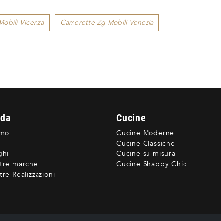
obili Vicenza
Camerette Zg Mobili Venezia
nda
Cucine
amo
Cucine Moderne
Cucine Classiche
ghi
Cucine su misura
tre marche
Cucine Shabby Chic
re Realizzazioni