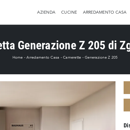
AZIENDA
CUCINE
ARREDAMENTO CASA
tta Generazione Z 205 di Zg
Home
-
Arredamento Casa
-
Camerette
-
Generazione Z 205
Di