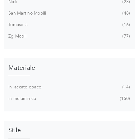
Nidi
23
San Martino Mobili
48
Tomasella
16
Zg Mobili
77
Materiale
in laccato opaco
14
in melaminico
150
Stile