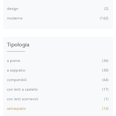
design
2
moderne
162
Tipologia
a ponte
36
a soppalco
30
componibili
64
con letti a castello
17
con letti scorrevoli
1
salvaspazio
14