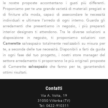
le nostre proposte accontentano i gusti più differenti.
Proponiamo per te una grande varietà di materiali pregiati e
di finiture alla moda, capaci di assecondare le necessità
individuali e ultimare l'arredo di ogni interno. Guarda gli
arredamenti che presentiamo in negozio, i più preparati
interior designers ti attendono. Tra le diverse soluzioni a
disposizione in negozio, ti proponiamo soluzioni con
Camerette
salvaspazio totalmente realizzabili su misura per
te, a seconda delle tue necessità. Disponibili a farti da guida
in ogni fase del tuo progetto, i nostri store manager del
settore arredamento ti proporranno le più originali proposte
di Camerette
salvaspazio
che fanno per te, garantendoti
ottimi risultati.
Contatti
Via A. Volta, 19
31050 Villorba (TV)
Tel:
0422-910311