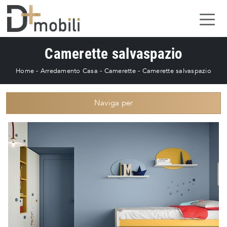
Camerette salvaspazio
Home
-
Arredamento Casa
-
Camerette
-
Camerette salvaspazio
Naviga per