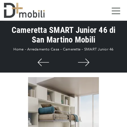
Cameretta SMART Junior 46 di
San Martino Mobili
Home
-
Arredamento Casa
-
Camerette
-
SMART Junior 46