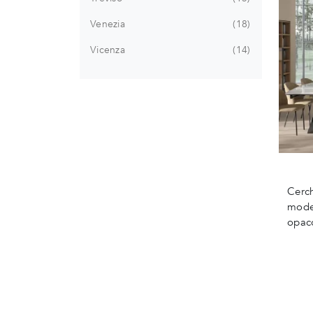
Venezia
18
Vicenza
14
Cerch
model
opaco