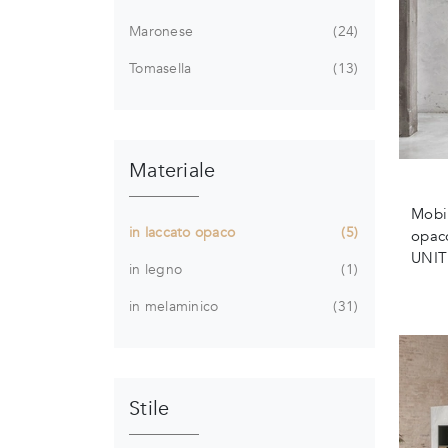
Maronese
24
Tomasella
13
Materiale
Mobil
in laccato opaco
5
opaco
UNIT 
in legno
1
in melaminico
31
Stile