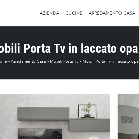
AZIENDA
CUCINE
ARREDAMENTO CASA
bili Porta Tv in laccato op
ome
-
Arredamento Casa
-
Mobili Porta Tv
-
Mobili Porta Tv in laccato op