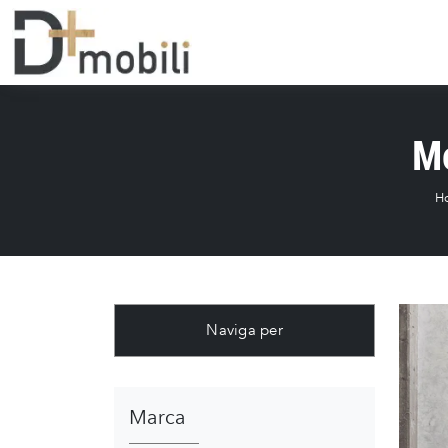
Mo
H
Naviga per
Marca