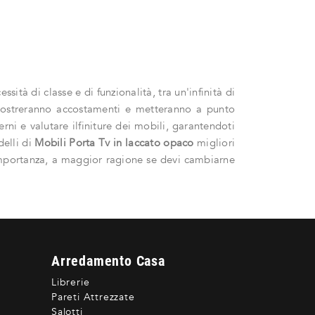
sità di classe e di funzionalità, tra un'infinità di
i mostreranno accostamenti e metteranno a punto
ni e valutare ilfiniture dei mobili, garantendoti
elli di
Mobili Porta Tv
in laccato opaco
migliori
 importanza, a maggior ragione se devi cambiarne
Arredamento Casa
Librerie
Pareti Attrezzate
Salotti