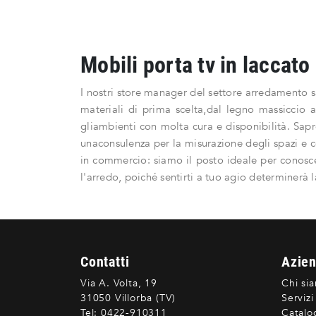
Mobili porta tv in laccat
I nostri store manager del settore arredamento sara
materiali di prima scelta,dal legno massiccio 
gliambienti con molta cura e disponibilità. Sapr
unaconsulenza per la misurazione degli spazi e 
in commercio: siamo il posto ideale per conosce
l'arredo, poiché sentirti a tuo agio determinerà l
Contatti
Azie
Via A. Volta, 19
Chi si
31050 Villorba (TV)
Servizi
Tel:
0422-910311
Catalo