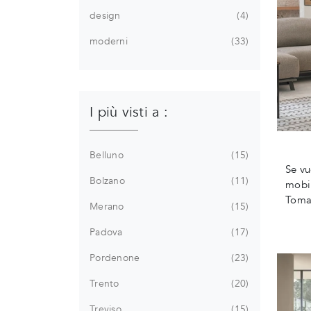
design
4
moderni
33
I più visti a :
Belluno
15
Se vu
Bolzano
11
mobil
Tomas
Merano
15
Padova
17
Pordenone
23
Trento
20
Treviso
15