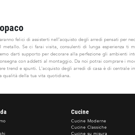
o opaco
nno felici di assisterti nell’acquisto degli arredi pensati per neces
al metallo. Se ci farai visita, consulenti di lunga esperienza t
emo darti supporto per decorare alla perfezione gli ambienti inter
consegna con addetti al montaggio. Da noi potrai comprare i mod
re trend e spunti. L'acquisto degli arredi di casa è di centrale
a qualità della tua vita quotidiana.
nda
Cucine
amo
Cucine Moderne
Cucine Classiche
ghi
Cucine su misura