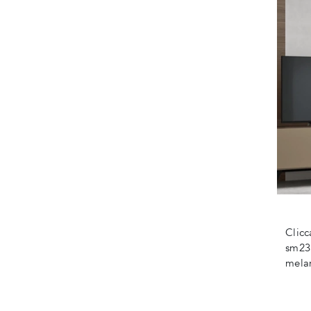
Clicc
sm235
melam