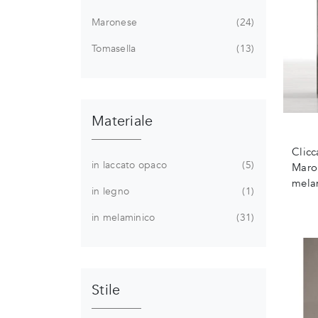
Maronese
24
Tomasella
13
Materiale
Clicc
in laccato opaco
5
Maron
melam
in legno
1
in melaminico
31
Stile