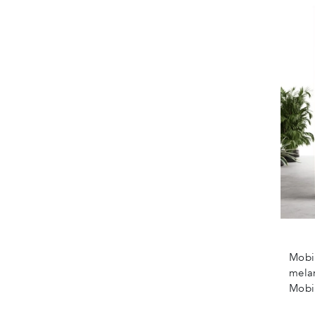
Mobil
melam
Mobil