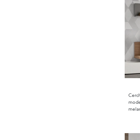
Cerch
model
melam