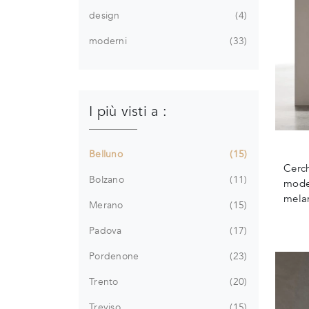
design
4
moderni
33
I più visti a :
Belluno
15
Cerch
Bolzano
11
model
melam
Merano
15
Padova
17
Pordenone
23
Trento
20
Treviso
15