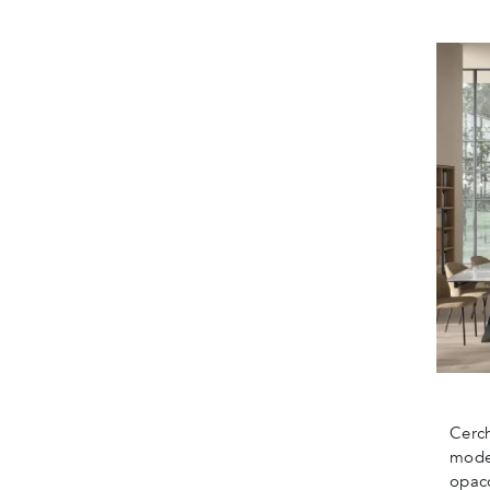
Cerch
model
opaco