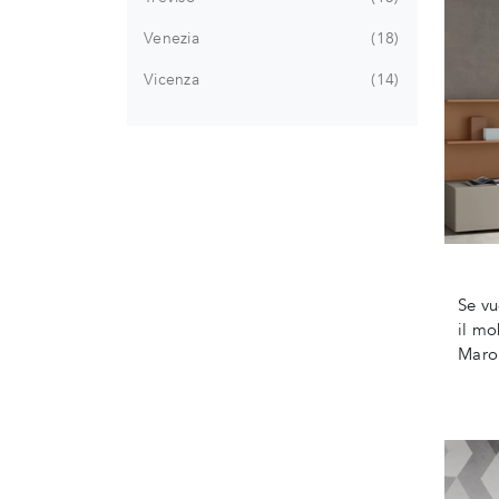
Venezia
18
Vicenza
14
Se vu
il mo
Maron