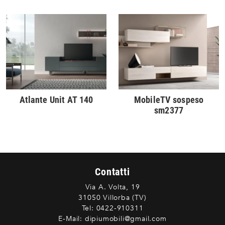
Atlante Unit AT 140
MobileTV sospeso
sm2377
Contatti
Via A. Volta, 19
31050 Villorba (TV)
Tel:
0422-910311
E-Mail:
dipiumobili@gmail.com