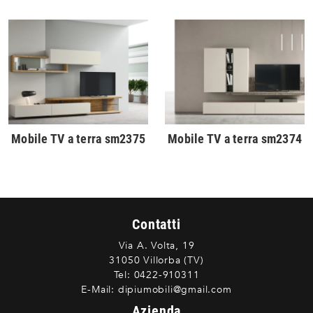
Mobile TV a terra sm2375
Mobile TV a terra sm2374
Contatti
Via A. Volta, 19
31050 Villorba (TV)
Tel:
0422-910311
E-Mail:
dipiumobili@gmail.com
Azienda