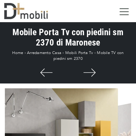
Mobile Porta Tv con piedini sm
2370 di Maronese
Home
-
Arredamento Casa
-
Mobili Porta Tv
-
Mobile TV con
piedini sm 2370