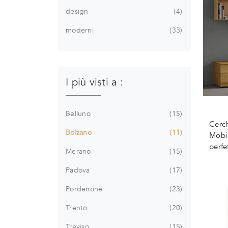
design
4
moderni
33
I più visti a :
Belluno
15
Cerch
Bolzano
11
Mobil
perfe
Merano
15
Padova
17
Pordenone
23
Trento
20
Treviso
15