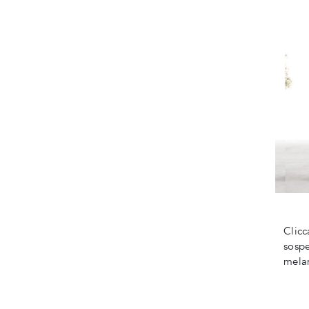
Clicc
sospe
melam