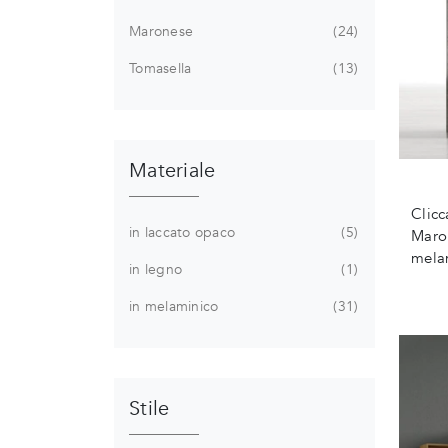
Maronese
24
Tomasella
13
Materiale
Clicc
in laccato opaco
5
Maron
melam
in legno
1
in melaminico
31
Stile