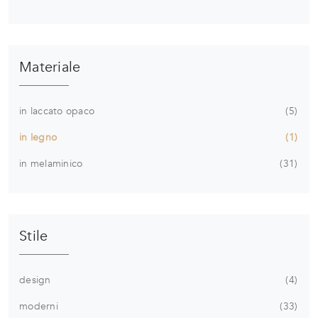
Materiale
in laccato opaco
5
in legno
1
in melaminico
31
Stile
design
4
moderni
33