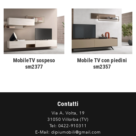
MobileTV sospeso
Mobile TV con piedini
sm2377
sm2357
Contatti
Via A. Volta, 19
31050 Villorba (TV)
Tel:
0422-910311
E-Mail:
dipiumobili@gmail.com