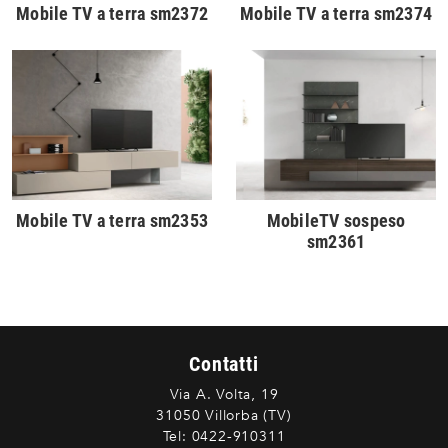
Mobile TV a terra sm2372
Mobile TV a terra sm2374
Mobile TV a terra sm2353
MobileTV sospeso
sm2361
Contatti
Via A. Volta, 19
31050 Villorba (TV)
Tel:
0422-910311