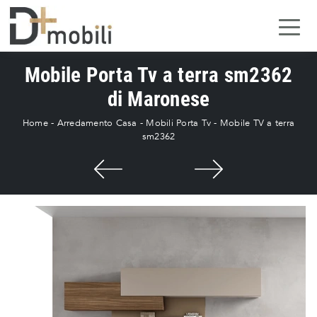
Mobile Porta Tv a terra sm2362
di Maronese
Home
-
Arredamento Casa
-
Mobili Porta Tv
-
Mobile TV a terra
sm2362