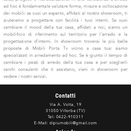
ad hoc è fondamentale valutare forma, misure e collocazione
dei mobili: se vuoi un esperto, affidati al nostro showroom, ti
aiuteremo a progettare con facilità i tuoi interni. Se vuoi
cambiare il mood della tua casa, affidati a noi, siamo un
mobilificio di riferimento sul territorio per l'arredo e la
progettazione d’interni. In showroom troverai le più belle
proposte di Mobili Porta Tv vicino a casa tua: siamo
specializzati in arredamento ad hoc. Se è giunto il tempo di
cambiare i pezzi di arredo della tua casa e per sceglierli
cerchi consulenti che ti assistano, vieni in showroom per
vedere i nostri servizi.
Contatti
Via A. Volta, 19
31050 Villorba (TV)
Tel:
0422-910311
E-Mail:
dipiumobili@gmail.com