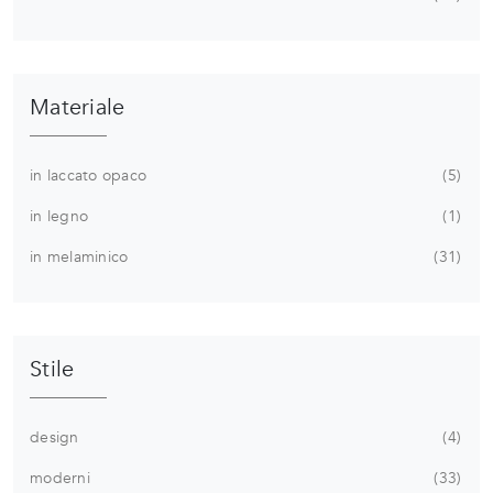
Materiale
in laccato opaco
5
in legno
1
in melaminico
31
Stile
design
4
moderni
33