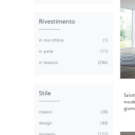
Rivestimento
in microfibra
1
in pelle
11
in tessuto
286
Stile
Salot
model
giorn
classici
28
design
48
moderni
222