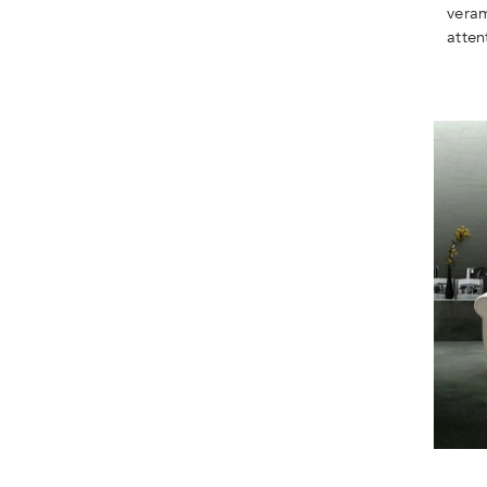
veram
atten