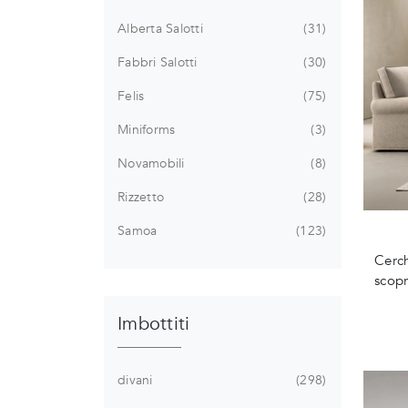
Alberta Salotti
31
Fabbri Salotti
30
Felis
75
Miniforms
3
Novamobili
8
Rizzetto
28
Samoa
123
Cerch
scopr
Imbottiti
divani
298