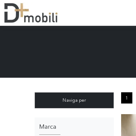
1
Naviga per
Marca