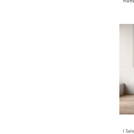
mette
I Sal