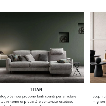
TITAN
talogo Samoa propone tanti spunti per arredare
Scopri u
itat in nome di praticità e contenuto estetico,
migliori