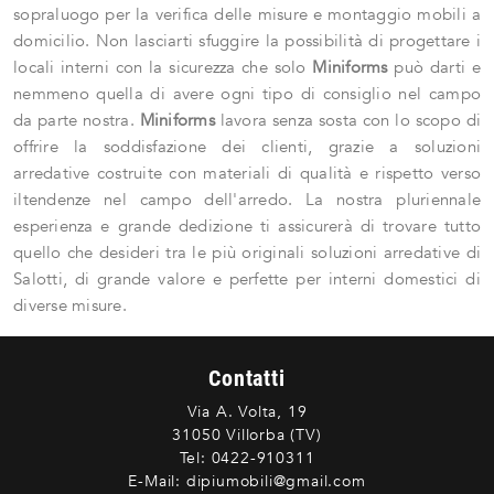
sopraluogo per la verifica delle misure e montaggio mobili a
domicilio. Non lasciarti sfuggire la possibilità di progettare i
locali interni con la sicurezza che solo
Miniforms
può darti e
nemmeno quella di avere ogni tipo di consiglio nel campo
da parte nostra.
Miniforms
lavora senza sosta con lo scopo di
offrire la soddisfazione dei clienti, grazie a soluzioni
arredative costruite con materiali di qualità e rispetto verso
iltendenze nel campo dell'arredo. La nostra pluriennale
esperienza e grande dedizione ti assicurerà di trovare tutto
quello che desideri tra le più originali soluzioni arredative di
Salotti, di grande valore e perfette per interni domestici di
diverse misure.
Contatti
Via A. Volta, 19
31050 Villorba (TV)
Tel:
0422-910311
E-Mail:
dipiumobili@gmail.com