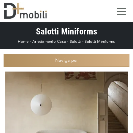
Salotti Miniforms
Home
-
Arredamento Casa
-
Salotti
-
Salotti Miniforms
Naviga per