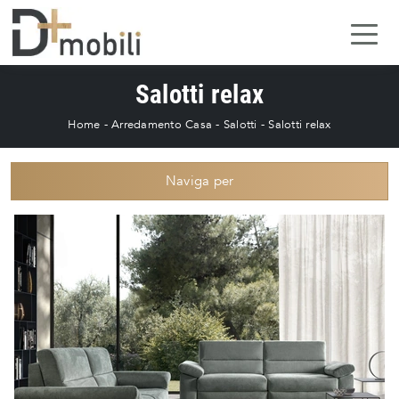
Salotti relax
Home
-
Arredamento Casa
-
Salotti
-
Salotti relax
Naviga per