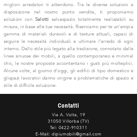
migliori arredatori ti attendono. Tra le diverse soluzioni a
disposizione nel nostro punto vendita, ti proponiamo
soluzioni con
Salotti
salvaspazio totalmente realizzabili su
misura, in base alle tue necessità. Riserviamo per te un'ampia
gamma di materiali durevoli e di texture attuali, capaci di
seguire le necessità individuali e ultimare l'arredo di ogni
interno. Dallo stile più legato alla tradizione, connotato dalle
linee sinuose dei mobili, a quello contemporaneo e minimal
chic, le nostre proposte accontentano i gusti più molteplici.
Alcune volte, al giorno d'oggi, gli edifici di tipo domestico e
glispazi lavorativi danno origine a problematiche di spazio e
stile di difficile soluzione.
Contatti
Via A. Volta, 19
31050 Villorba (TV)
Tel:
0422-910311
E-Mail:
dipiumobili@gmail.com