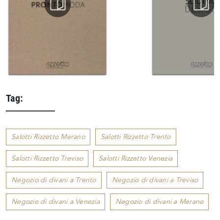
Tag:
Salotti Rizzetto Merano
Salotti Rizzetto Trento
Salotti Rizzetto Treviso
Salotti Rizzetto Venezia
Negozio di divani a Trento
Negozio di divani a Treviso
Negozio di divani a Venezia
Negozio di divani a Merano