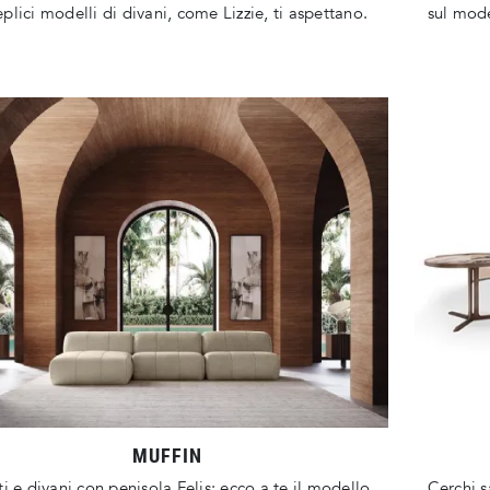
plici modelli di divani, come Lizzie, ti aspettano.
sul mode
MUFFIN
ti e divani con penisola Felis: ecco a te il modello
Cerchi s