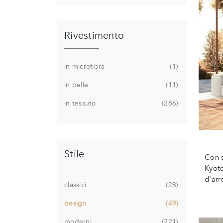
Rivestimento
in microfibra
1
in pelle
11
in tessuto
286
Stile
Con s
Kyoto
d'arr
classici
28
design
49
moderni
221