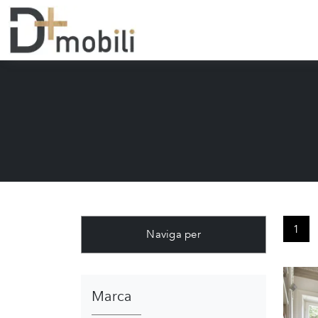
1
Naviga per
Marca