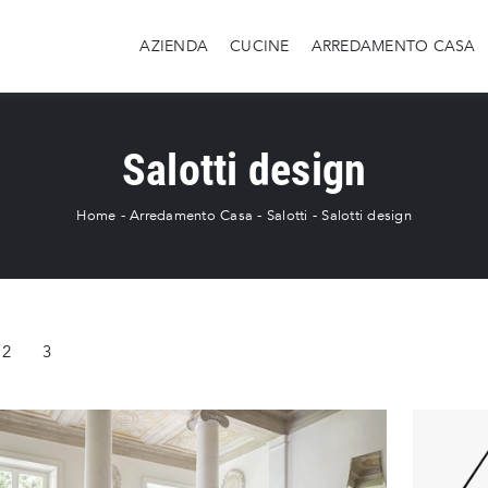
AZIENDA
CUCINE
ARREDAMENTO CASA
Salotti design
Home
-
Arredamento Casa
-
Salotti
-
Salotti design
2
3