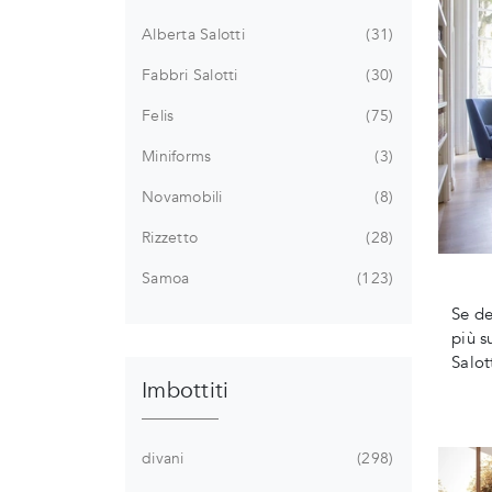
Alberta Salotti
31
Fabbri Salotti
30
Felis
75
Miniforms
3
Novamobili
8
Rizzetto
28
Samoa
123
Se de
più s
Salott
Imbottiti
divani
298