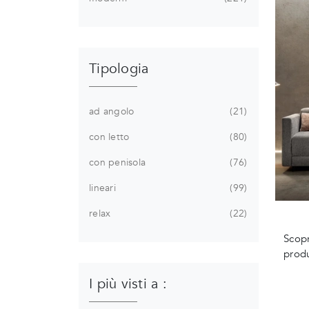
Tipologia
ad angolo
21
con letto
80
con penisola
76
lineari
99
relax
22
Scopr
produ
I più visti a :