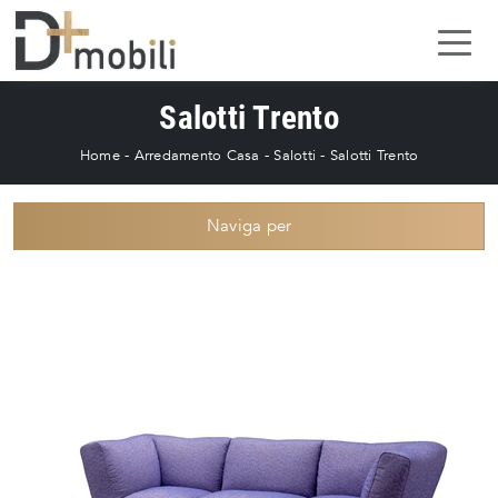
Salotti Trento
Home
-
Arredamento Casa
-
Salotti
-
Salotti Trento
Naviga per