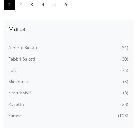
1
2
3
4
5
6
Marca
Alberta Salotti
31
Fabbri Salotti
30
Felis
75
Miniforms
3
Novamobili
8
Rizzetto
28
Samoa
123