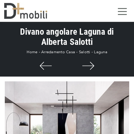
Divano angolare Laguna di
Alberta Salotti
Home
-
Arredamento Casa
-
Salotti
-
Laguna