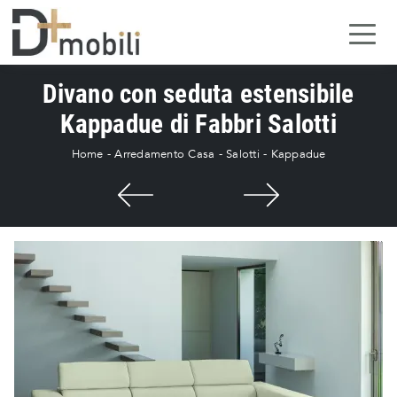
Divano con seduta estensibile
Kappadue di Fabbri Salotti
Home
-
Arredamento Casa
-
Salotti
-
Kappadue