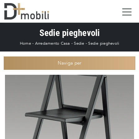
Sedie pieghevoli
Home
-
Arredamento Casa
-
Sedie
-
Sedie pieghevoli
Naviga per