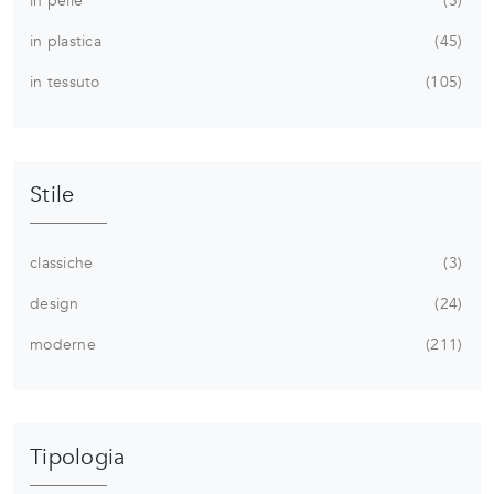
in pelle
5
in plastica
45
in tessuto
105
Stile
classiche
3
design
24
moderne
211
Tipologia