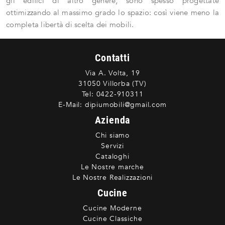
gli edifici di altro genere, sono spesso progettate
ottimizzando al massimo grado lo spazio: così viene meno la
completa libertà di scelta dei mobili.
Contatti
Via A. Volta, 19
31050 Villorba (TV)
Tel:
0422-910311
E-Mail:
dipiumobili@gmail.com
Azienda
Chi siamo
Servizi
Cataloghi
Le Nostre marche
Le Nostre Realizzazioni
Cucine
Cucine Moderne
Cucine Classiche