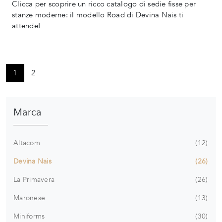
Clicca per scoprire un ricco catalogo di sedie fisse per
stanze moderne: il modello Road di Devina Nais ti
attende!
1
2
Marca
Altacom
12
Devina Nais
26
La Primavera
26
Maronese
13
Miniforms
30