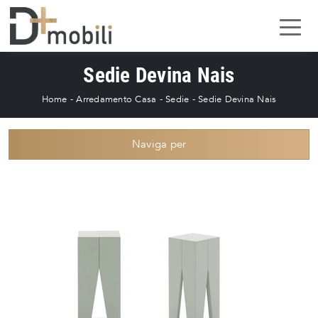
Sedie Devina Nais
Home
-
Arredamento Casa
-
Sedie
-
Sedie Devina Nais
Naviga per