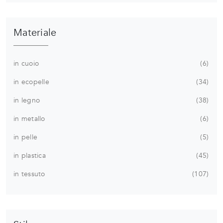
Materiale
in cuoio
6
in ecopelle
34
in legno
38
in metallo
6
in pelle
5
in plastica
45
in tessuto
107