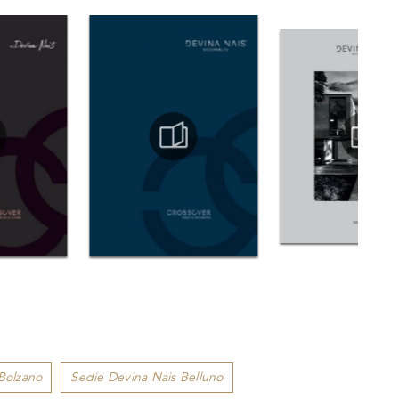
Bolzano
Sedie Devina Nais Belluno