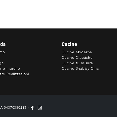
nda
Cucine
amo
Cucine Moderne
Cucine Classiche
ghi
Cucine su misura
tre marche
Cucine Shabby Chic
re Realizzazioni
IVA 04370380265 -