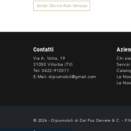
Sedie Devina Nais Venezia
Contatti
Azie
Via A. Volta, 19
Chi si
31050 Villorba (TV)
Servizi
Tel:
0422-910311
Catalo
E-Mail:
dipiumobili@gmail.com
Le Nos
Le Nost
© 2026 - Dipiumobili di Dal Poz Daniele & C. - P.