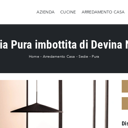
AZIENDA
CUCINE
ARREDAMENTO CASA
ia Pura imbottita di Devina 
Home
-
Arredamento Casa
-
Sedie
-
Pura
Di