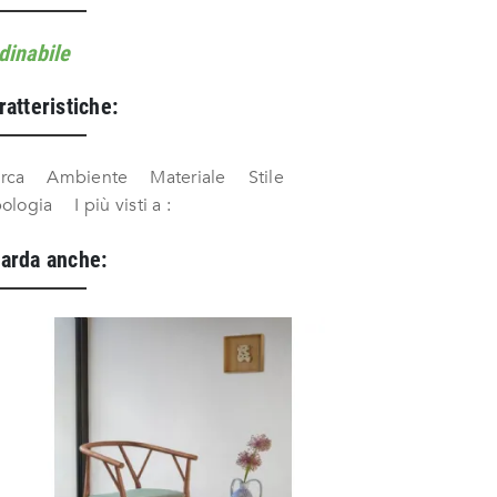
dinabile
ratteristiche:
rca
Ambiente
Materiale
Stile
pologia
I più visti a :
arda anche: