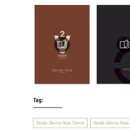
Tag:
Sedie Devina Nais Trento
Sedie Devina Nais 