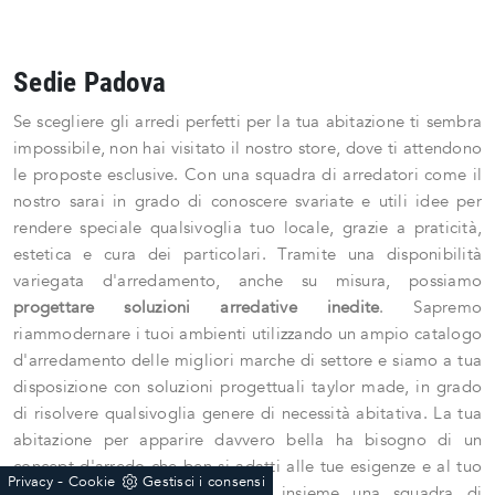
Sedie Padova
Se scegliere gli arredi perfetti per la tua abitazione ti sembra
impossibile, non hai visitato il nostro store, dove ti attendono
le proposte esclusive. Con una squadra di arredatori come il
nostro sarai in grado di conoscere svariate e utili idee per
rendere speciale qualsivoglia tuo locale, grazie a praticità,
estetica e cura dei particolari. Tramite una disponibilità
variegata d'arredamento, anche su misura, possiamo
progettare soluzioni arredative inedite
. Sapremo
riammodernare i tuoi ambienti utilizzando un ampio catalogo
d'arredamento delle migliori marche di settore e siamo a tua
disposizione con soluzioni progettuali taylor made, in grado
di risolvere qualsivoglia genere di necessità abitativa. La tua
abitazione per apparire davvero bella ha bisogno di un
concept d'arredo che ben si adatti alle tue esigenze e al tuo
-
Privacy
Cookie
Gestisci i consensi
stile, cosicchè abbiamo messo insieme una squadra di