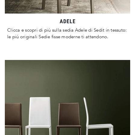
ADELE
Clicca e scopri di più sulla sedia Adele di Sedit in tessuto:
le più originali Sedie fisse moderne ti attendono.