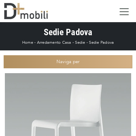
Sedie Padova
Home
-
Arredamento Casa
-
Sedie
-
Sedie Padova
Naviga per