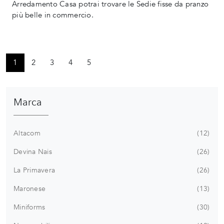
Arredamento Casa potrai trovare le Sedie fisse da pranzo
più belle in commercio.
1
2
3
4
5
Marca
Altacom
12
Devina Nais
26
La Primavera
26
Maronese
13
Miniforms
30