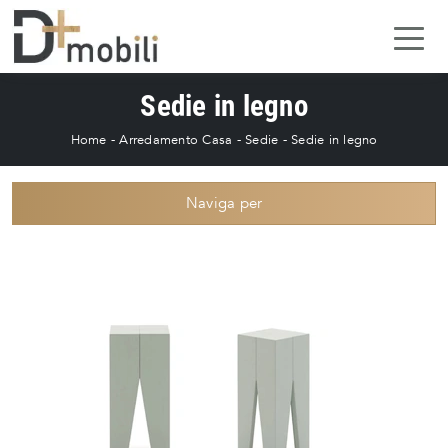
Sedie in legno
Home
-
Arredamento Casa
-
Sedie
-
Sedie in legno
Naviga per