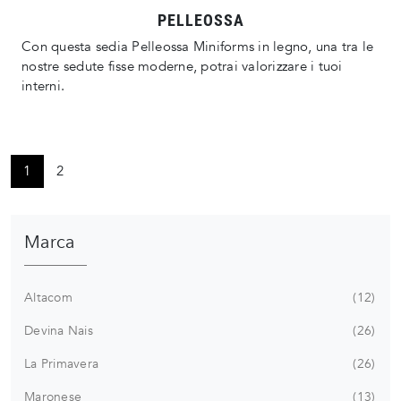
PELLEOSSA
Con questa sedia Pelleossa Miniforms in legno, una tra le
nostre sedute fisse moderne, potrai valorizzare i tuoi
interni.
1
2
Marca
Altacom
12
Devina Nais
26
La Primavera
26
Maronese
13