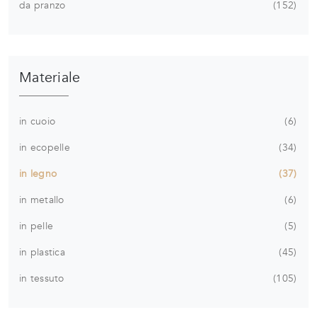
da pranzo
152
Materiale
in cuoio
6
in ecopelle
34
in legno
37
in metallo
6
in pelle
5
in plastica
45
in tessuto
105