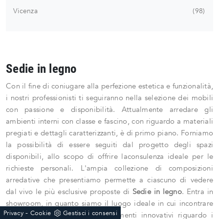
Vicenza
98
Sedie in legno
Con il fine di coniugare alla perfezione estetica e funzionalità,
i nostri professionisti ti seguiranno nella selezione dei mobili
con passione e disponibilità. Attualmente arredare gli
ambienti interni con classe e fascino, con riguardo a materiali
pregiati e dettagli caratterizzanti, è di primo piano. Forniamo
la possibilità di essere seguiti dal progetto degli spazi
disponibili, allo scopo di offrire laconsulenza ideale per le
richieste personali. L'ampia collezione di composizioni
arredative che presentiamo permette a ciascuno di vedere
dal vivo le più esclusive proposte di
Sedie
in legno
. Entra in
showroom, in quanto siamo il luogo ideale in cui incontrare
-
Privacy
Cookie
Gestisci i consensi
professionisti e ricevere suggerimenti innovativi riguardo i